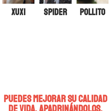
XUXI
SPIDER
POLLITO
Muchos perros llevan mas
de 5 años viviendo en una
protectora. Como los que
aquí te presentamos: Es una
situación que se repite en
todas las protectoras y uno
de los motivos por lo que ha
nacido esta fundación.
puedes mejorar su calidad
de vida, APADRINÁNDOLOS.