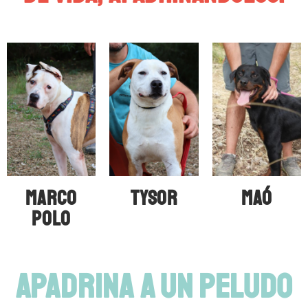
MARCO
TYSOR
MAÓ
POLO
APADRINA A UN PELUDO