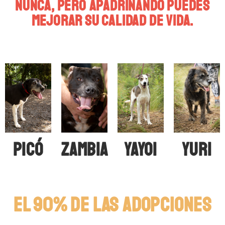
nunca, pero apadrinando puedes
mejorar su calidad de vida.
PICÓ
ZAMBIA
yayoi
yuri
El 90% de las adopciones
buscan un perro pequeño, sociable con