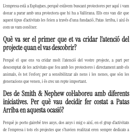
L’empresa està a Esplugues, perquè estàvem buscant protectores per aquí i vam
donar a parar amb una protectora que hi ha a Vallirana. Ells ens van dir que
aquest tipus d’activitats les feien a través d’una fundació, Patas Arriba, i així és
com us vam conèixer.
Què va ser el primer que et va cridar l’atenció del
projecte quan el vas descobrir?
Perquè el que ens va cridar molt l’atenció del vostre projecte, a part per
descomptat de les activitats que feu amb les protectores i directament amb els
animals, és tot l’esforç per a sensibilitzar als nens i les nenes, que són les
generacions que venen, i és crec un repte important.
Des de Smith & Nephew col·laboreu amb diferents
iniciatives. Per què vau decidir fer costat a Patas
Arriba en aquesta ocasió?
Perquè jo porto gairebé tres anys, dos anys i mig o així, en el grup d’activitats
de l’empresa i tots els projectes que s’havien realitzat eren sempre dedicats a