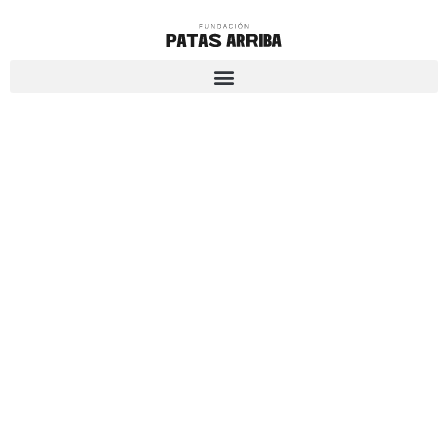
“Ara, quan te'ls trobes, hi
ha un altre tipus de
vincle”: el team building
de Smith & Nephew amb
Patas Arriba