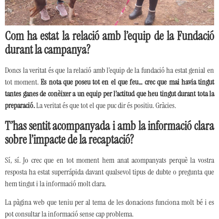
Com ha estat la relació amb l’equip de la Fundació
durant la campanya?
Doncs la veritat és que la relació amb l’equip de la fundació ha estat genial en
tot moment.
Es nota que poseu tot en el que feu… crec que mai havia tingut
tantes ganes de conèixer a un equip per l’actitud que heu tingut durant tota la
preparació.
La veritat és que tot el que puc dir és positiu. Gràcies.
T’has sentit acompanyada i amb la informació clara
sobre l’impacte de la recaptació?
Sí, sí. Jo crec que en tot moment hem anat acompanyats perquè la vostra
resposta ha estat superrápida davant qualsevol tipus de dubte o pregunta que
hem tingut i la informació molt clara.
La pàgina web que teniu per al tema de les donacions funciona molt bé i es
pot consultar la informació sense cap problema.