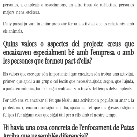
persones, a empleats o associacions, un altre tipus de col·lectius, persones
majors, nens, etcètera.
L’any passat ja vam intentar proposar fer una activitat que es relacionés amb
els animals.
Quins valors o aspectes del projecte creus que
encaixaven especialment bé amb l’empresa o amb
les persones que formeu part d’ella?
Els valors que crec que són importants i que encaixen són trobar una activitat,
primer, que ajudi a un grup o col·lectiu que necessita ajuda; segon, que l’ajuda,
a part d’econòmica, també pugui realitzar-se a través del temps dels empleats.
Per això ens va encaixar el fet que féssiu una activitat on poguéssim anar a la
protectora i, encara que sigui un dia, ajudar al fet que els gossos estiguin
feliços i fer alguna cosa que sigui útil per a ells amb el nostre temps.
Hi havia una cosa concreta de l’enfocament de Patas
Arriba que us semblés diferencial?