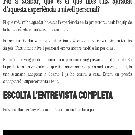
Per a acabar, què és el que més t’ha agradat
d’aquesta experiència a nivell personal?
El que més m’ha agradat ha estat l’experiència en la protectora, amb l’equip de
la fundació, els voluntaris i els animals.
Encara que és dur veure que hi ha tants gossos que sofreixen, són autèntics
àngels. L’activitat a nivell personal em va moure moltíssim per dins.
Fa un temps vaig perdre al meu amor perruno i vaig passar un dol terrible. En
la protectora em vaig adonar que tinc amor animal per a molts més i, de fet, fa
una setmana adoptem a Cosmo i ja ho tenim a casa. Estem en procés
d’adaptació i supercontenta i feliç.
Escolta l’entrevista completa
Pots escoltar l’entrevista completa en format àudio aquí: