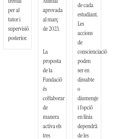
treball
Animal
de cada
per al
aprovada
estudiant.
tutor i
al març
Les
supervisió
de 2023.
accions
posterior.
de
La
conscienciació
proposta
poden
de la
ser en
Fundació
dissabte
és
o
col·laborar
diumenge
de
i l’opció
manera
en línia
activa els
dependrà
tres
de les