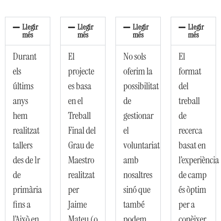
Llegir
Llegir
Llegir
Llegir
més
més
més
més
Durant
El
No sols
El
els
projecte
oferim la
format
últims
es basa
possibilitat
del
anys
en el
de
treball
hem
Treball
gestionar
de
realitzat
Final del
el
recerca
tallers
Grau de
voluntariat
basat en
des de 1r
Maestro
amb
l’experiència
de
realitzat
nosaltres
de camp
primària
per
sinó que
és òptim
fins a
Jaime
també
per a
l’Això en
Mateu (o
podem
conèixer