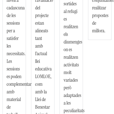
nivell a
l’avaluació
conjuntame
sortides
cadascuna
del
realitzar
al refugi
de les
projecte
propostes
es
sessions
estan
de
realitzen
per a
alineats
millora.
els
satisfer
tant
diumenges
les
amb
on es
necessitats.
l’actual
realitzen
Les
llei
activitats
sessions
educativa
molt
es poden
LOMLOE,
variades
complementar
com
però
amb
amb la
adaptades
material
Llei de
a les
de
Benestar
peculiaritats