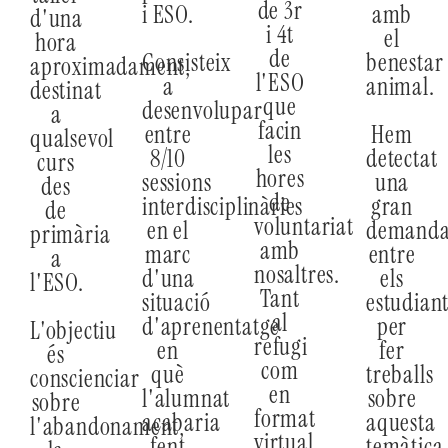
de 3r
i ESO.
amb
d'una
i 4t
el
hora
de
Consisteix
benestar
aproximadament,
l'ESO
a
animal.
destinat
que
desenvolupar
a
facin
entre
Hem
qualsevol
les
8/10
detectat
curs
hores
sessions
una
des
de
interdisciplinàries
gran
de
voluntariat
en el
demand
primària
amb
marc
entre
a
nosaltres.
d'una
els
l'ESO.
Tant
situació
estudiant
al
d'aprenentatge
per
L'objectiu
refugi
en
fer
és
com
què
treballs
conscienciar
en
l'alumnat
sobre
sobre
format
acabaria
aquesta
l'abandonament,
virtual
fent
temàtica