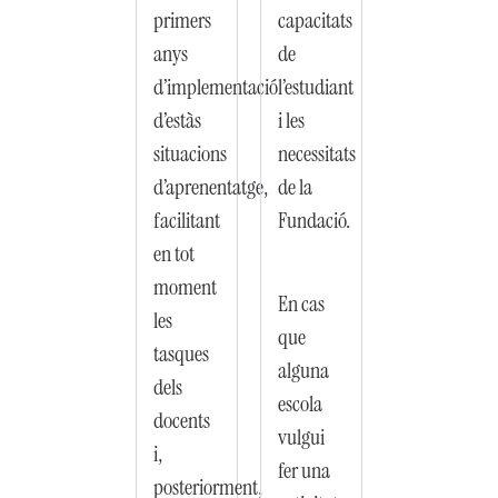
primers
capacitats
anys
de
d’implementació
l’estudiant
d’estàs
i les
situacions
necessitats
d’aprenentatge,
de la
facilitant
Fundació.
en tot
moment
En cas
les
que
tasques
alguna
dels
escola
docents
vulgui
i,
fer una
posteriorment,