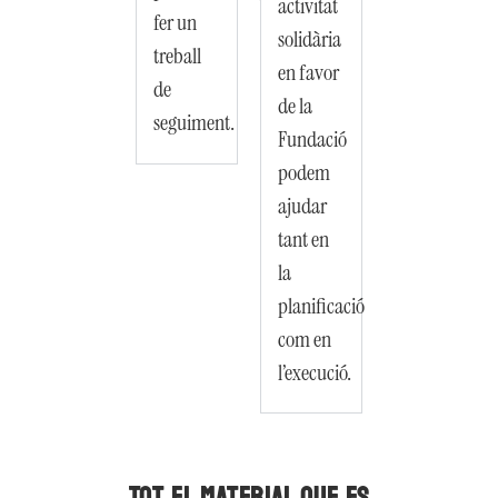
activitat
fer un
solidària
treball
en favor
de
de la
seguiment.
Fundació
podem
ajudar
tant en
la
planificació
com en
l’execució.
TOT EL MATERIAL QUE ES