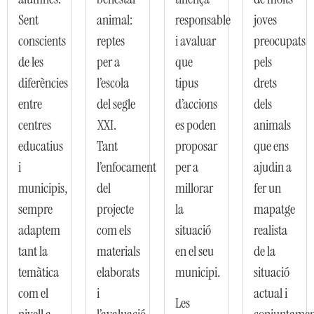
Sent
animal:
responsable
joves
conscients
reptes
i avaluar
preocupats
de les
per a
que
pels
diferències
l’escola
tipus
drets
entre
del segle
d’accions
dels
centres
XXI.
es poden
animals
educatius
Tant
proposar
que ens
i
l’enfocament
per a
ajudin a
municipis,
del
millorar
fer un
sempre
projecte
la
mapatge
adaptem
com els
situació
realista
tant la
materials
en el seu
de la
temàtica
elaborats
municipi.
situació
com el
i
actual i
Les