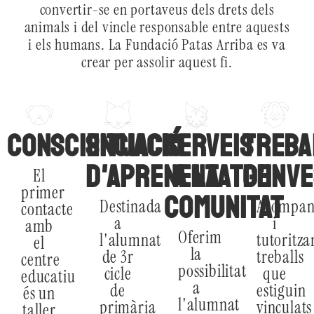
convertir-se en portaveus dels drets dels
animals i del vincle responsable entre aquests
i els humans. La Fundació Patas Arriba es va
crear per assolir aquest fi.
CONSCIENCIACIÓ
SITUACIÓ
SERVEIS
TREBA
D'APRENENTATGE
A LA
D'INV
El
primer
COMUNITAT
Destinada
Acompan
contacte
a
i
amb
Oferim
l'alumnat
tutoritza
el
la
de 3r
treballs
centre
possibilitat
cicle
que
educatiu
a
de
estiguin
és un
l'alumnat
primària
vinculats
taller