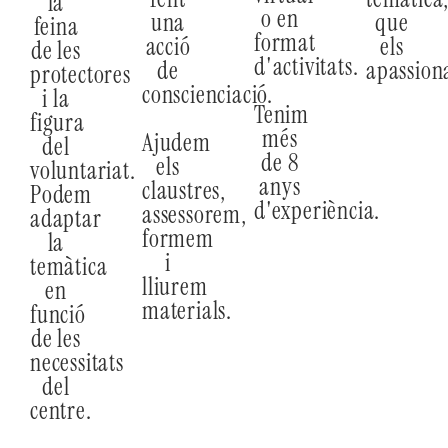
la
o en
una
que
feina
format
acció
els
de les
d'activitats.
de
apassion
protectores
conscienciació.
i la
Tenim
figura
més
Ajudem
del
de 8
els
voluntariat.
anys
claustres,
Podem
d'experiència.
assessorem,
adaptar
formem
la
i
temàtica
lliurem
en
materials.
funció
de les
necessitats
del
centre.