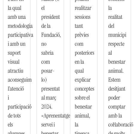
la qual
el
realitzar
la
amb una
president
sessions
realitat
metodologia
de la
tant
del
participativa
Fundació,
prèvies
municipi
i amb un
no
com
respecte
suport
sabria
posteriors
al
visual
com
en la
benestar
atractiu
posar-
qual
animal.
aconseguim
lo)
explicar
Estem
l’atenció
presentat
conceptes
desitjant
i
al març
sobre el
poder
participació
2024.
benestar
comptar
de tots
«Aprenentatge
animal,
amb la
els
servei i
la
col·laboració
alumnes.
benestar
tinença
de molts