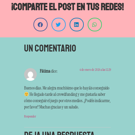
¡Comparte el post en tus redes!
Un comentario
4 de enero de 2026 a las 12:29
Fátima
dice:
Buenos días. Me alegra muchísimo que lo hayáis conseguido
He llegado tarde al crowdfunding y me gustaría saber
cómo conseguir el juego por otros medios. ¿Podéis indicarme,
por favor? Muchas gracias y un saludo.
Responder