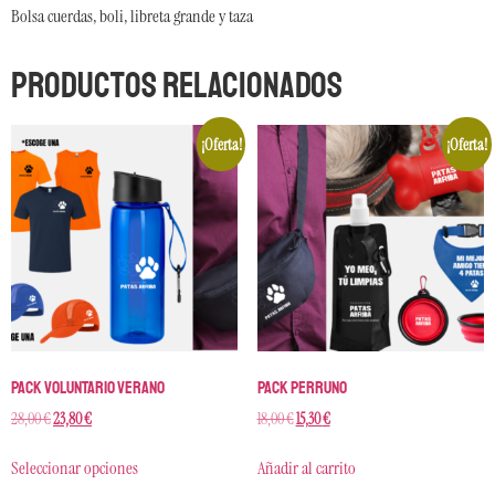
Bolsa cuerdas, boli, libreta grande y taza
Productos relacionados
¡Oferta!
¡Oferta!
Pack Voluntario Verano
Pack Perruno
28,00
€
23,80
€
18,00
€
15,30
€
Seleccionar opciones
Añadir al carrito