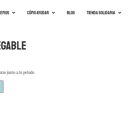
cemos
Cómo ayudar
Blog
Tienda solidaria
egable
uras junto a tu peludo