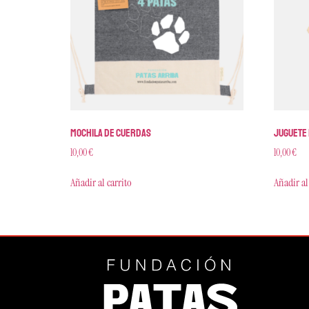
Mochila de cuerdas
Juguete 
10,00
€
10,00
€
Añadir al carrito
Añadir al