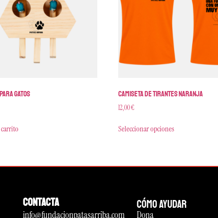
para gatos
Camiseta de tirantes naranja
12,00
€
 carrito
Seleccionar opciones
CONTACTA
CÓMO AYUDAR
info@fundacionpatasarriba.com
Dona