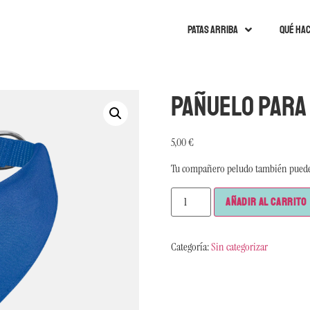
Patas arriba
Qué ha
Pañuelo para
5,00
€
Tu compañero peludo también puede l
Añadir al carrito
Categoría:
Sin categorizar