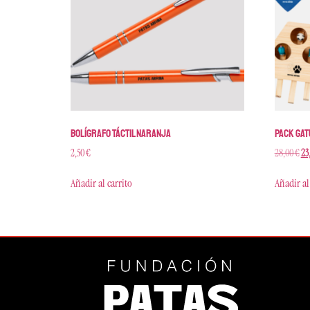
Bolígrafo táctil naranja
Pack Gat
2,50
€
28,00
€
23
Añadir al carrito
Añadir al