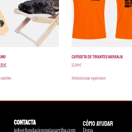
uno
Camiseta de tirantes naranja
,50
€
12,00
€
 carrito
Seleccionar opciones
CONTACTA
CÓMO AYUDAR
info@fundacionpatasarriba.com
Dona